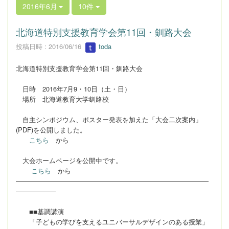
2016年6月
10件
北海道特別支援教育学会第11回・釧路大会
投稿日時 : 2016/06/16
toda
北海道特別支援教育学会第11回・釧路大会
日時 2016年7月9・10日（土・日）
場所 北海道教育大学釧路校
自主シンポジウム、ポスター発表を加えた「大会二次案内」
(PDF)を公開しました。
こちら
から
大会ホームページを公開中です。
こちら
から
―
―
―
―
―
―
―
―
―
―
―
―
―
―
―
―
―
―
―
―
―
―
―
―
―
―
―
―
―
―
―
―
―
―
―
■■基調講演
「子どもの学びを支えるユニバーサルデザインのある授業」