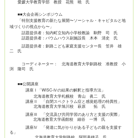
愛媛大学教育学部 教授 花熊 曉 氏
■■
大会企画シンポジウム
「特別支援教育の新たな展開
〜ソーシャル・キャピタルと地
域づくりの視点から〜」
話題提供者
：知内町立知内小学校教諭 駒野 司 氏
話題提供者：バウムハウス副施設長 木本 清史 氏
話題提供者：釧路こども家庭支援センター長 笠井 雄
二 氏
コーディネーター
： 北海道教育大学釧路校 准教授 小
渕 隆司 氏
■■公開講座
講座Ⅰ「
WISC-
Ⅳの結果の解釈と指導方法」
北海道教育大学札幌校 青山 眞二 氏
講座Ⅱ 「自閉スペクトラム症と感覚処理の特異性」
北海道教育大学旭川校 萩原 拓 氏
講座Ⅲ 「交流及び共同学習のあり方と支援の実際」
北海道教育大学函館校 細谷 一博 氏
講座Ⅳ 「発達に気がかりがある子どもの親を支援す
る」
北海道教育大学釧路校 阿部美穂子 氏