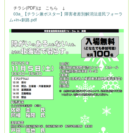
チラシ(PDF)は こちら ↓
03a_【チラシ兼ポスター】障害者差別解消法道民フォーラ
ム+in+釧路.pdf