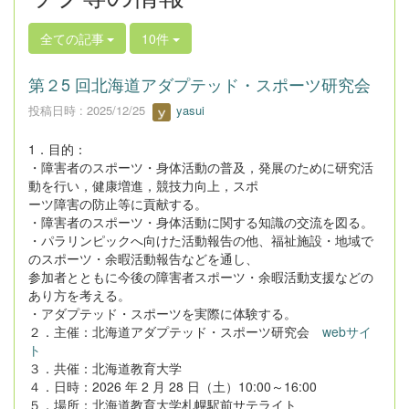
全ての記事
10件
第２5 回北海道アダプテッド・スポーツ研究会
投稿日時 : 2025/12/25
yasui
1．目的：
・障害者のスポーツ・身体活動の普及，発展のために研究活
動を行い，健康増進，競技力向上，スポ
ーツ障害の防止等に貢献する。
・障害者のスポーツ・身体活動に関する知識の交流を図る。
・パラリンピックへ向けた活動報告の他、福祉施設・地域で
のスポーツ・余暇活動報告などを通し、
参加者とともに今後の障害者スポーツ・余暇活動支援などの
あり方を考える。
・アダプテッド・スポーツを実際に体験する。
２．主催：北海道アダプテッド・スポーツ研究会
webサイ
ト
３．共催：北海道教育大学
４．日時：2026 年 2 月 28 日（土）10:00～16:00
５．場所：北海道教育大学札幌駅前サテライト