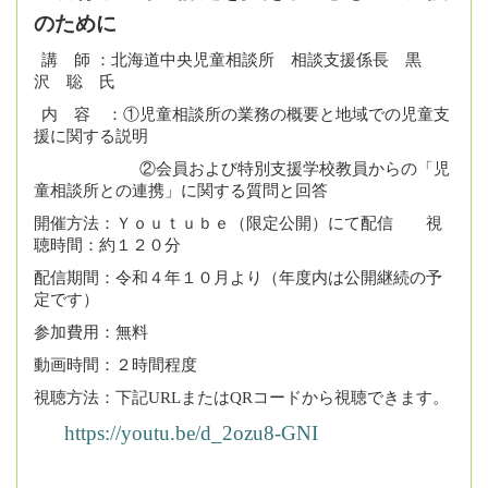
のために
講 師 ：北海道中央児童相談所 相談支援係長 黒
沢 聡 氏
内 容 ：①児童相談所の業務の概要と地域での児童支
援に関する説明
②会員および特別支援学校教員からの「児
童相談所との連携」に関する質問と回答
開催方法：Ｙｏｕｔｕｂｅ（限定公開）にて配信 視
聴時間：約１２０分
配信期間：令和４年１０月より（年度内は公開継続の予
定です）
参加費用：無料
動画時間：２時間程度
視聴方法：下記
URL
または
QR
コードから視聴できます。
https://youtu.be/d_2ozu8-GNI