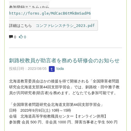
参加登録はこちら↓から
https://forms.gle/MdCacB6tMkBmSadP6
詳細はこちら　
コンファレンスチラシ_2023.pdf
0
0
釧路校教員が助言者を務める研修会のお知らせ
投稿日時 : 2023/08/05
toda
北海道教育委員会ほかの後援を得て開催される「全国障害者問題
研究会北海道支部第44回支部学習会」では、釧路校・田中雅子教
員が共同研究者(助言者)を務めます。どなたでも参加可能です。
「全国障害者問題研究会北海道支部第44回支部学習会」
日時 2023年9月9日(土) 10時～15時
会場 北海道高等学校教職員センター【オンライン併用】
参加費 会員 500 円、非会員 1000 円、障害当事者と学生 500 円