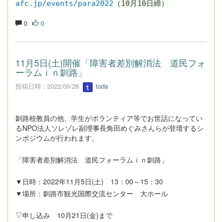
afc.jp/events/para2022
（10月10日締）
0
0
11月5日(土)開催「障害者差別解消法 道民フォ
ーラムｉｎ釧路」
投稿日時 : 2022/09/28
toda
釧路校教員の他、学生がボランティア等でお世話になってい
るNPO法人ソレゾレ副理事長角田めぐみさんらが登壇するシ
ンポジウムが行われます。
「障害者差別解消法 道民フォーラムｉｎ釧路」
▼日時：2022年11月5日(土) 13：00～15：30
▼場所：釧路市観光国際交流センター 大ホール
▽申し込み 10月21日(
金)まで