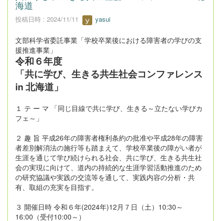
海道
投稿日時 : 2024/11/11
yasui
文部科学省委託事業「学校卒業後における障害者の学びの支
援推進事業」
令和６年度
「共に学び、生きる共生社会コンファレンス
in 北海道」
１ テ ー マ 「同じ目線で共に学び、生きる～立たない学びカ
フェ～」
２ 趣 旨 平成26年の障害者権利条約の批准や平成28年の障害
者差別解消法の施行等も踏まえて、学校卒業後の障がい者が
生涯を通じて学び続けられる社会、共に学び、生きる共生社
会の実現に向けて、道内の持続的な生涯学習活動推進のため
の研究協議や実践の交流等を通して、実践内容の分析・共
有、取組の充実を目指す。
３ 開催日時 令和６年(2024年)12月７日（土）10:30～
16:00（受付10:00～）