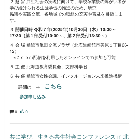
２ 趣 旨 共生社会の実現に向けて、学校卒業後の障がい者が
学び続けられる生涯学習の推進のため、研究
協議や実践交流、各地域での取組の充実や普及を目指しま
す。
３
開催日時 令和７年(2025年)10月30日（木）10:30～
17:30（第１部受付10:00～、第２部受付13:30～）
４ 会 場 函館市亀田交流プラザ（北海道函館市美原１丁目26-
12）
※Ｚｏｏｍ配信を利用したオンラインでの参加も可能
５ 主 催 北海道教育委員会、文部科学省
６ 共 催 函館市女性会議、インクルージョン未来推進機構
こちら
詳細は →
参加申し込み
0
0
共に学び、生きる共生社会コンファレンス in 北