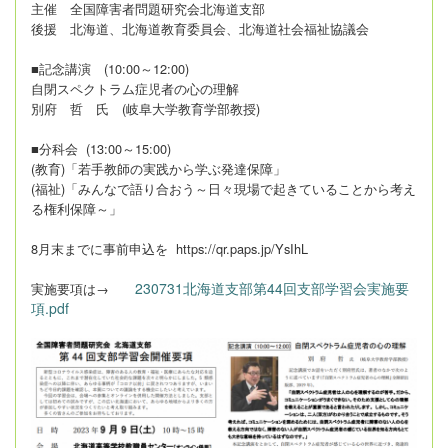
主催 全国障害者問題研究会北海道支部
後援 北海道、北海道教育委員会、北海道社会福祉協議会
■記念講演 (10:00～12:00)
自閉スペクトラム症児者の心の理解
別府 哲 氏 (岐阜大学教育学部教授)
■分科会 (13:00～15:00)
(教育)「若手教師の実践から学ぶ発達保障」
(福祉)「みんなで語り合おう～日々現場で起きていることから考え
る権利保障～」
8月末までに事前申込を https://qr.paps.jp/YsIhL
230731北海道支部第44回支部学習会実施要
実施要項は→
項.pdf