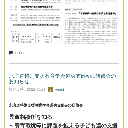
0
0
北海道特別支援教育学会道央支部web研修会の
お知らせ
投稿日時 : 2022/10/21
yasui
北海道特別支援教育学会道央支部
web
研修会
児童相談所を知る
～養育環境等に課題を抱える子ども達の支援