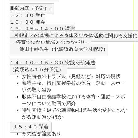
開催内容（予定）：
１２：３０ 受付
１３：００ 開会
１３：０５～１４：００ 講演
　札幌市との連携による身体及び身体活動に関わる支援に
　-療育ではない地域とのつながり-　

１４：１０～１５：３０ 実践 研究報告
女性特有のトラブル（月経など）対応の現状
養護学校、特別支援学校の体育・運動・スポー
ツの取り組み
肢体不自由養護学校における体育・運動・スポ
ーツについて動画で紹介
特別支援学級での朝運動-日常生活の変化につな
がる運動遊び-ほか
１５：４０ 閉会
その後交流会あり