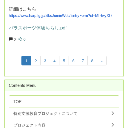
詳細はこちら
https://www.harp.lg.jp/
SksJuminWeb/EntryForm?id=
MIHwyXI7
パラスポーツ体験ちらし.pdf
0
0
1
2
3
4
5
6
7
8
»
Contents Menu
TOP
特別支援教育プロジェクトについて
プロジェクト内容